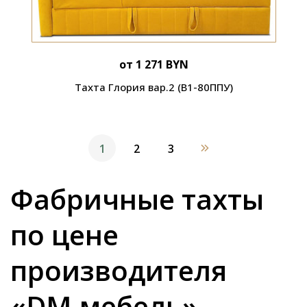
от 1 271 BYN
Тахта Глория вар.2 (В1-80ППУ)
1
2
3
Фабричные тахты
по цене
производителя
«DM-мебель»