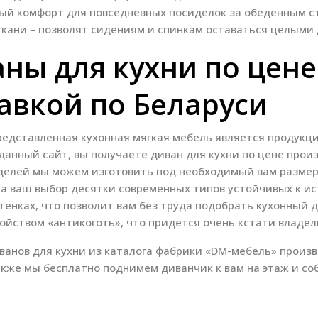
ый комфорт для повседневных посиделок за обеденным 
кани – позволят сидениям и спинкам оставаться целыми 
ны для кухни по цене
авкой по Беларуси
редставленная кухонная мягкая мебель является продукц
 данный сайт, вы получаете диван для кухни по цене прои
делей мы можем изготовить под необходимый вам размер
а ваш выбор десятки современных типов устойчивых к ис
тенках, что позволит вам без труда подобрать кухонный д
ойством «антикоготь», что придется очень кстати владе
анов для кухни из каталога фабрики «DM-мебель» произв
акже мы бесплатно поднимем диванчик к вам на этаж и соб