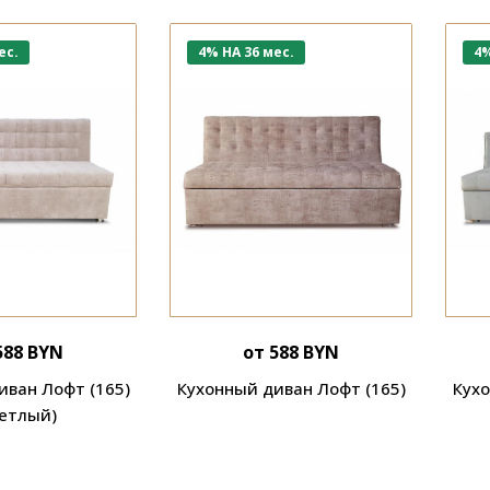
ес.
4% НА 36 мес.
4%
588 BYN
от 588 BYN
иван Лофт (165)
Кухонный диван Лофт (165)
Кухо
ветлый)