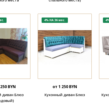
ес.
4% НА 36 мес.
4%
 250 BYN
от 1 250 BYN
й диван Блюз
Кухонный диван Блюз
Кух
рдовый)