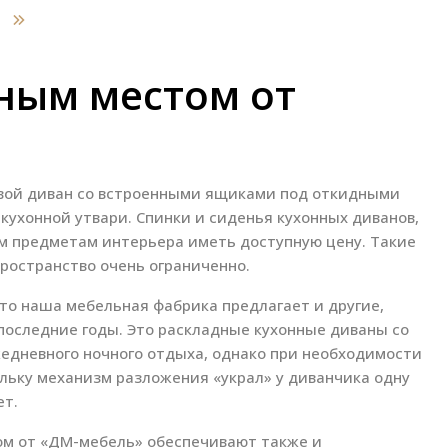
ьным местом от
овой диван со встроенными ящиками под откидными
кухонной утвари. Спинки и сиденья кухонных диванов,
им предметам интерьера иметь доступную цену. Такие
ространство очень ограниченно.
то наша мебельная фабрика предлагает и другие,
последние годы. Это раскладные кухонные диваны со
жедневного ночного отдыха, однако при необходимости
ольку механизм разложения «украл» у диванчика одну
ет.
ом от «ДМ-мебель» обеспечивают также и