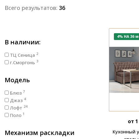
Всего результатов:
36
4% НА 36 м
В наличии:
2
ТЦ Сеница
3
г.Сморгонь
Модель
7
Блюз
4
Джаз
24
Лофт
1
Поло
от 1
Механизм раскладки
Кухонный у
спаль