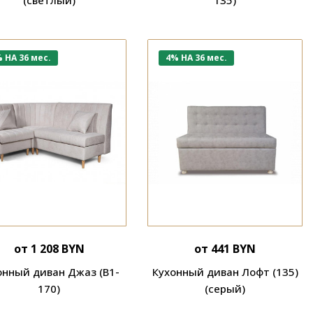
 НА 36 мес.
4% НА 36 мес.
от 1 208 BYN
от 441 BYN
онный диван Джаз (В1-
Кухонный диван Лофт (135)
170)
(серый)