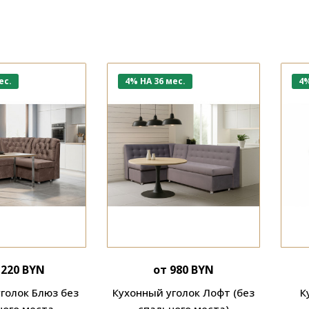
ес.
4% НА 36 мес.
4%
 220 BYN
от 980 BYN
голок Блюз без
Кухонный уголок Лофт (без
К
ного места
спального места)