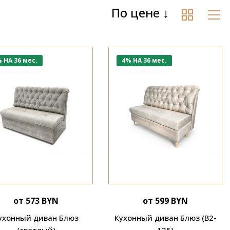
По цене
 НА 36 мес.
4% НА 36 мес.
от 573 BYN
от 599 BYN
ухонный диван Блюз
Кухонный диван Блюз (В2-
(светлый)
135)