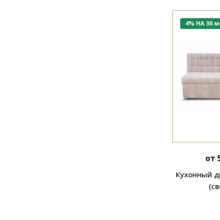
4% НА 36 м
от 
Кухонный д
(с