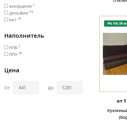
1
аккордеон
14
дельфин
21
нет
4% НА 36 м
Наполнитель
1
НПБ
35
ППУ
Цена
От
До
от 1
Кухонны
(бо