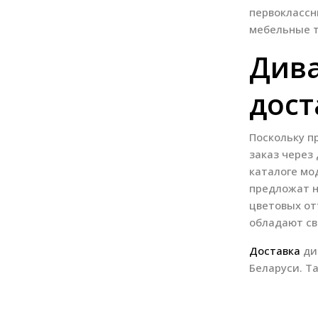
первоклассн
мебельные т
Дива
дост
Поскольку п
заказ через
каталоге мо
предложат н
цветовых от
обладают св
Доставка
див
Беларуси. Т