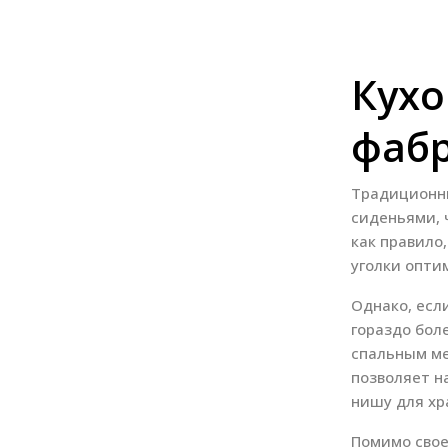
Кухо
фаб
Традиционны
сиденьями, 
как правило
уголки опти
Однако, есл
гораздо бол
спальным ме
позволяет н
нишу для хр
Помимо свое