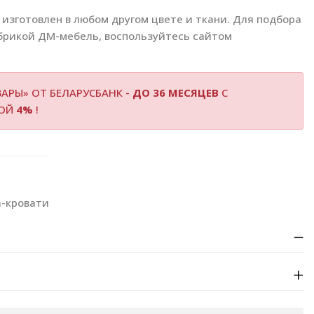
изготовлен в любом другом цвете и ткани. Для подбора
брикой ДМ-мебель, воспользуйтесь сайтом
АРЫ» ОТ БЕЛАРУСБАНК -
ДО 36 МЕСЯЦЕВ
С
КОЙ
4%
!
а-кровати